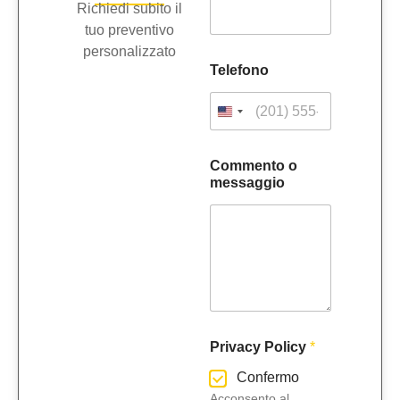
Richiedi subito il
tuo preventivo
personalizzato
Telefono
Commento o
messaggio
C
Privacy Policy
*
o
m
Confermo
m
Acconsento al