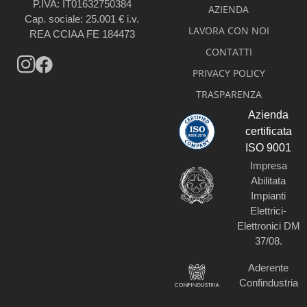
P.IVA: IT01632750384
AZIENDA
Cap. sociale: 25.001 € i.v.
LAVORA CON NOI
REA CCIAA FE 184473
CONTATTI
PRIVACY POLICY
TRASPARENZA
Azienda
certificata
ISO 9001
Impresa
Abilitata
Impianti
Elettrici-
Elettronici DM
37/08.​
Aderente
Confindustria