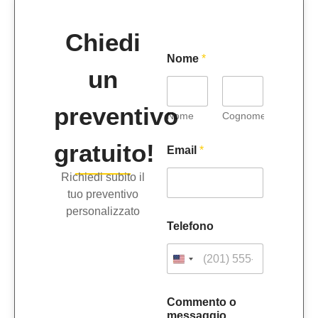
Chiedi
*
Nome
*
C
un
o
m
m
preventivo
e
Nome
Cognome
n
t
gratuito!
Email
*
o
C
Richiedi subito il
o
tuo preventivo
m
m
personalizzato
e
Telefono
n
t
o
Commento o
messaggio